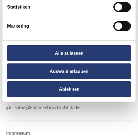
Statistiken
Marketing
Kaiser Showtechnik
GmbH
Steinerne Furt 88
86167
D-Augsburg
Alle zulassen
GERMANY
Auswahl erlauben
Kontakt
Ablehnen
0821 - 480408-70
@
sales@kaiser-showtechnik.de
Impressum