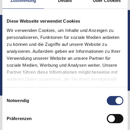
Zustimmung
Details
Über Cookies
Diese Webseite verwendet Cookies
Technische Spezifikation
Wir verwenden Cookies, um Inhalte und Anzeigen zu
personalisieren, Funktionen für soziale Medien anbieten
zu können und die Zugriffe auf unsere Website zu
Mechanisch
analysieren. Außerdem geben wir Informationen zu Ihrer
Verwendung unserer Website an unsere Partner für
Abmessungen (LxBxT):
1200mm x 600mm x 600mm
soziale Medien, Werbung und Analysen weiter. Unsere
Partner führen diese Informationen möglicherweise mit
weiteren Daten zusammen, die Sie ihnen bereitgestellt
haben oder die sie im Rahmen Ihrer Nutzung der Dienste
gesammelt haben.
Einwilligungsauswahl
Notwendig
Präferenzen