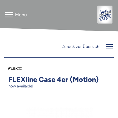
Home
Astera
Zurück zur Übersicht
Gebrauchtverkauf
InnLED
Vermieter
PG3 NEO
FLEXline Case 4er (Motion)
Kontakt
now available!
FLEXline
Jobs
Newsletter