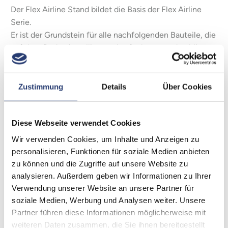
Der Flex Airline Stand bildet die Basis der Flex Airline
Serie.
Er ist der Grundstein für alle nachfolgenden Bauteile, die
auf dem Boden installiert und aufgebaut werden können.
Der Standfuß ist speziell für die Aufnahme von Astera
AX2 100 Scheinwerfern geeignet und ermöglicht
Zustimmung
Details
Über Cookies
zudem das Einschieben von Nut10-Profilen.
Die Arretierung erfolgt über Rändelschrauben auf der
Diese Webseite verwendet Cookies
Rückseite des Fußes.
Durch die vorhandenen Gummifüße ist der 7,4kg
Wir verwenden Cookies, um Inhalte und Anzeigen zu
schwere Stahl-Standfuß rutschfest und garantiert einen
personalisieren, Funktionen für soziale Medien anbieten
sicheren Stand.
zu können und die Zugriffe auf unsere Website zu
analysieren. Außerdem geben wir Informationen zu Ihrer
Verwendung unserer Website an unsere Partner für
Features:
soziale Medien, Werbung und Analysen weiter. Unsere
Partner führen diese Informationen möglicherweise mit
Werkzeuglos
weiteren Daten zusammen, die Sie ihnen bereitgestellt