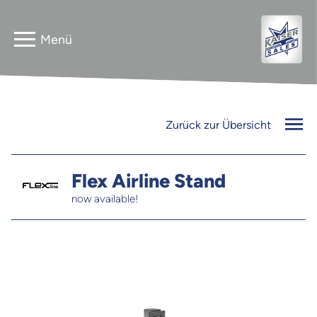
Home
Astera
Zurück zur Übersicht
Gebrauchtverkauf
InnLED
Vermieter
Flex Airline Stand
now available!
PG3 NEO
Kontakt
FLEXline
Jobs
Newsletter