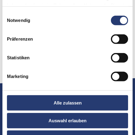
Schneller Aufbau und Montage
haben oder die sie im Rahmen Ihrer Nutzung der Dienste
Flexible Ballastierung möglich
gesammelt haben.
Einwilligungsauswahl
Kleines Packmaß
Notwendig
Kann auf eine Bodenplatte für Traversen mit den
Maßen 29cm x 29cm installiert werden
Präferenzen
Geeignet für:
Flex Base Plate
Statistiken
Flex Frame
Marketing
Downloads
Alle zulassen
Auswahl erlauben
Aufbauanleitung Flex Airline Stand