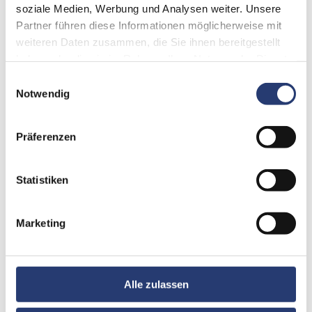
soziale Medien, Werbung und Analysen weiter. Unsere
Das Befestigungsbauteil wird mit dem Pin in den
Partner führen diese Informationen möglicherweise mit
Schnellwechsel Verschluss des Flex Bridge Muffins
weiteren Daten zusammen, die Sie ihnen bereitgestellt
eingesetzt.
haben oder die sie im Rahmen Ihrer Nutzung der Dienste
Das Astera Hydra Panel inkl. der Halterung wird nun auf
gesammelt haben.
Einwilligungsauswahl
diese Verbindung gesetzt
Notwendig
und hält dank des starken Magneten, der auf der
Rückseite des Astera Hydra Panels integriert ist.
Präferenzen
Features:
Statistiken
Werkzeuglose Montage
Schnelle und unkomplizierte Montage
Hohe Flexibilität
Marketing
Exakte Ausrichtung
Zubehör bzw. Erweiterungsmöglichkeiten:
Alle zulassen
Flex Bridge Muffin
Geeignet für
Astera Hydra Panel