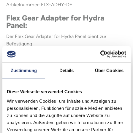
Artikelnummer: FLX-ADHY-DE
Flex Gear Adapter for Hydra
Panel:
Der Flex Gear Adapter for Hydra Panel dient zur
Befestigung
von dem Astera Hydra Panel.
Die Ausgestaltung dieser Aufnahme ermöglicht die
gleichmäßige
Zustimmung
Details
Über Cookies
Ausrichtung und Neigung in 30° Schritten der Lampe.
Der Flex Gear Adapter for Hydra Panel besteht aus
Diese Webseite verwendet Cookies
zwei verschiedenen Bauteilen.
Wir verwenden Cookies, um Inhalte und Anzeigen zu
Zum einen die Halterung für das Astera Hydra Panel
personalisieren, Funktionen für soziale Medien anbieten
und zum anderen die Befestigung, die in den Flex Bridge
zu können und die Zugriffe auf unsere Website zu
Muffin eingesetzt wird.
analysieren. Außerdem geben wir Informationen zu Ihrer
Die Halterung wird an das Astera Hydra Panel
Verwendung unserer Website an unsere Partner für
angebracht und mit einer Rändelschraube fixiert.