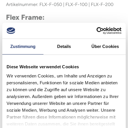
Artikelnummer: FLX-F-050 | FLX-F-100 | FLX-F-200
Flex Frame:
Der Flex Frame dient einer einfachen und flexiblen
Montage als
Stativlösung, sowie für eine Vielzahl von Strukturen und
Zustimmung
Details
Über Cookies
Design Möglichkeiten.
Der Flex Frame ist in verschiedenen Längen erhältlich
und dient als vielseitiges Konstruktionsprofil.
Diese Webseite verwendet Cookies
Er lässt sich beliebig erweitern und mit weiteren Flex
Wir verwenden Cookies, um Inhalte und Anzeigen zu
Frames verbinden.
personalisieren, Funktionen für soziale Medien anbieten
Die vorhandenen Gewindebohrungen an den Enden
zu können und die Zugriffe auf unsere Website zu
ermöglichen die Anbringung der Flex Frame 45° Corner
analysieren. Außerdem geben wir Informationen zu Ihrer
bzw. Flex Frame 3-way Corner oder die Aufnahme von
Verwendung unserer Website an unsere Partner für
TV-Zapfen.
soziale Medien, Werbung und Analysen weiter. Unsere
Die Bohrungen für die Flex Frame Connector befinden
Partner führen diese Informationen möglicherweise mit
sich ober- und unterhalb der jeweiligen Nutprofile des
weiteren Daten zusammen, die Sie ihnen bereitgestellt
Flex Frames.