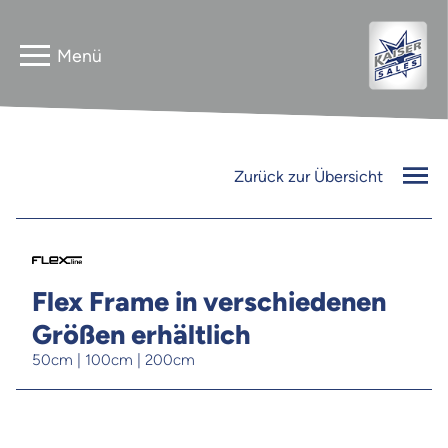
Home
Astera
Zurück zur Übersicht
Gebrauchtverkauf
InnLED
Vermieter
PG3 NEO
Flex Frame in verschiedenen
Kontakt
Größen erhältlich
FLEXline
50cm | 100cm | 200cm
Jobs
Newsletter