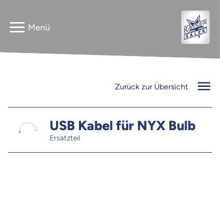
Home
Astera
Zurück zur Übersicht
Gebrauchtverkauf
InnLED
Vermieter
USB Kabel für NYX Bulb
Ersatzteil
PG3 NEO
Kontakt
FLEXline
Jobs
Newsletter