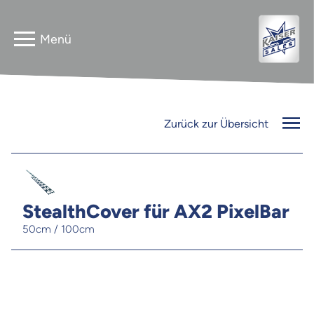
Home
Astera
Zurück zur Übersicht
Gebrauchtverkauf
InnLED
Vermieter
PG3 NEO
StealthCover für AX2 PixelBar
Kontakt
50cm / 100cm
FLEXline
Jobs
Newsletter