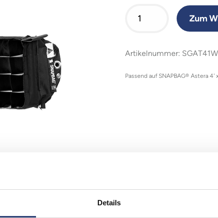
Zum Wa
Artikelnummer: SGAT41
Passend auf SNAPBAG® Astera 4' x 
Details