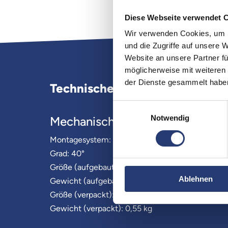
Diese Webseite verwendet 
Wir verwenden Cookies, um I
und die Zugriffe auf unsere 
Website an unsere Partner fü
möglicherweise mit weiteren
der Dienste gesammelt habe
Technische Spezifikation
|
Einwilligungsauswahl
Notwendig
Mechanisch
Montagesystem:
Hook and Loop Fit
Grad:
40°
Größe (aufgebaut):
109 x 26 x 12 cm
Ablehnen
Gewicht (aufgebaut):
0,45 kg
Größe (verpackt):
48 x 15 x 7 cm
Gewicht (verpackt):
0,55 kg