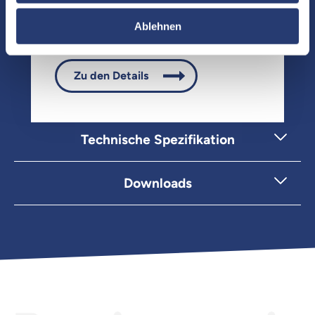
Wingplate
Artikelnummer: AX1-WP
Ablehnen
Zu den Details
Technische Spezifikation
Downloads