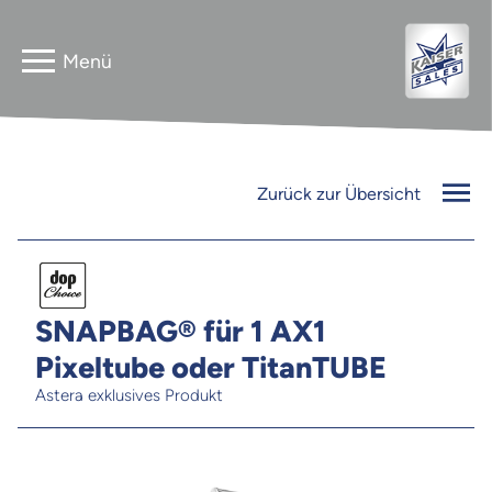
Home
Astera
Zurück zur Übersicht
Gebrauchtverkauf
InnLED
Vermieter
PG3 NEO
SNAPBAG® für 1 AX1
Kontakt
Pixeltube oder TitanTUBE
FLEXline
Astera exklusives Produkt
Jobs
Newsletter