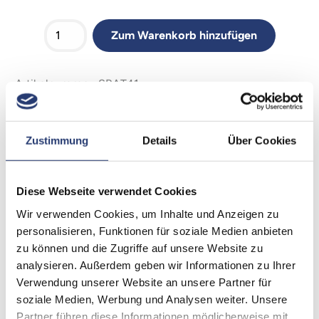
Zum Warenkorb hinzufügen
Artikelnummer: SBAT41
Die SNAPBAG® ist der perfekte Begleiter für eine
einzelne Astera AX1 Pixeltube oder TitanTUBE inklusive
Zustimmung
Details
Über Cookies
einem MAGIC-cloth für die Frontdiffusion und einer
Tragetasche.
Diese Webseite verwendet Cookies
Hier für benötigt ihr die ASTERA
WingPlate
Wir verwenden Cookies, um Inhalte und Anzeigen zu
Dieses Set beinhaltet:
personalisieren, Funktionen für soziale Medien anbieten
zu können und die Zugriffe auf unsere Website zu
• SNAPBAG®
analysieren. Außerdem geben wir Informationen zu Ihrer
• Frontdiffusor
Verwendung unserer Website an unsere Partner für
• Tragetasche
soziale Medien, Werbung und Analysen weiter. Unsere
Partner führen diese Informationen möglicherweise mit