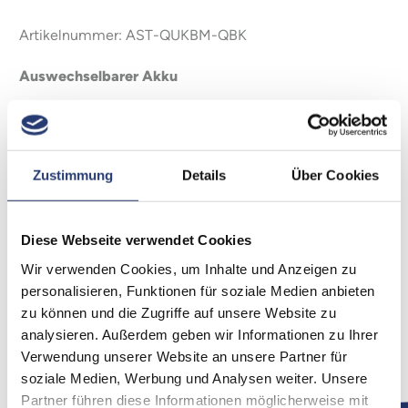
Artikelnummer: AST-QUKBM-QBK
Auswechselbarer Akku
QuikBrick ist ein austauschbarer Akku, der eingesetzt im
QuikBeam vollständig wasserdicht ist und für
unterbrechungsfreie Arbeitsabläufe sowie schnelle
Mietabwicklung konzipiert wurde.
Zustimmung
Details
Über Cookies
Tauschen Sie Akkus in Sekundenschnelle aus, laden Sie
sie in 40 Minuten schnell auf 80 % auf, während andere
Diese Webseite verwendet Cookies
Akkus weiter im Einsatz bleiben.
Wir verwenden Cookies, um Inhalte und Anzeigen zu
Richten Sie sich Ihre eigene QuikBrick-Station im Lager
personalisieren, Funktionen für soziale Medien anbieten
ein, die mehrere Geräte gleichzeitig mit ChargingDocks
zu können und die Zugriffe auf unsere Website zu
laden kann.
analysieren. Außerdem geben wir Informationen zu Ihrer
Weniger Ausfallzeiten, schnellere Logistik – 100 %
Verwendung unserer Website an unsere Partner für
Wireless und mehr.
soziale Medien, Werbung und Analysen weiter. Unsere
Partner führen diese Informationen möglicherweise mit