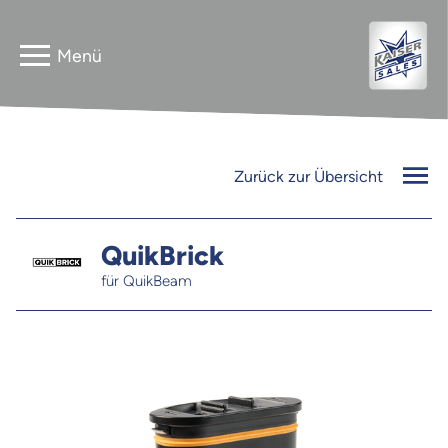
Home
Astera
Zurück zur Übersicht
Gebrauchtverkauf
InnLED
Vermieter
QuikBrick
für QuikBeam
PG3 NEO
Kontakt
FLEXline
Jobs
Newsletter