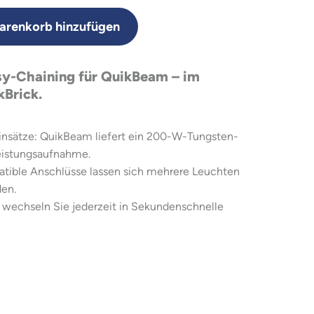
renkorb hinzufügen
sy-Chaining für QuikBeam – im
kBrick.
 Einsätze: QuikBeam liefert ein 200-W-Tungsten-
eistungsaufnahme.
ible Anschlüsse lassen sich mehrere Leuchten
den.
b wechseln Sie jederzeit in Sekundenschnelle