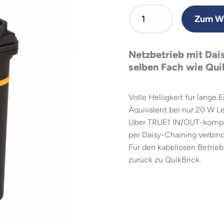
Zum Wa
Netzbetrieb mit Dai
selben Fach wie Qui
Volle Helligkeit für lange
Äquivalent bei nur 20 W L
Über TRUE1 IN/OUT-kompat
per Daisy-Chaining verbin
Für den kabellosen Betrie
zurück zu QuikBrick.