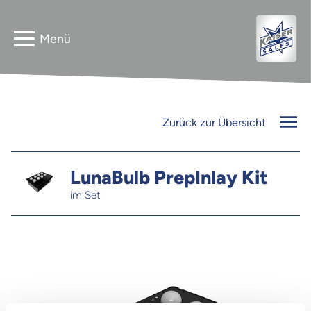
Home
Astera
Zurück zur Übersicht
Gebrauchtverkauf
InnLED
Vermieter
LunaBulb PrepInlay Kit
im Set
PG3 NEO
Kontakt
FLEXline
Jobs
Newsletter