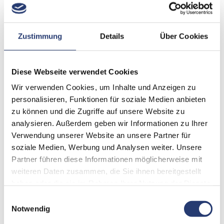
Zustimmung
Details
Über Cookies
Diese Webseite verwendet Cookies
Wir verwenden Cookies, um Inhalte und Anzeigen zu
personalisieren, Funktionen für soziale Medien anbieten
zu können und die Zugriffe auf unsere Website zu
analysieren. Außerdem geben wir Informationen zu Ihrer
Verwendung unserer Website an unsere Partner für
soziale Medien, Werbung und Analysen weiter. Unsere
Zum Warenkorb hinzufügen
Partner führen diese Informationen möglicherweise mit
weiteren Daten zusammen, die Sie ihnen bereitgestellt
haben oder die sie im Rahmen Ihrer Nutzung der Dienste
Artikelnummer: FP7-PRPINL-KIT
gesammelt haben.
Einwilligungsauswahl
Notwendig
Kit mit 8 LunaBulbs, die in einem PrepInlay aufbewahrt