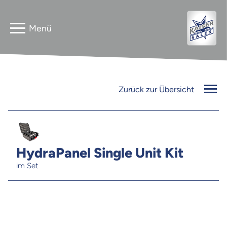
Home
Astera
Zurück zur Übersicht
Gebrauchtverkauf
InnLED
Vermieter
PG3 NEO
HydraPanel Single Unit Kit
Kontakt
im Set
FLEXline
Jobs
Newsletter