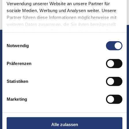
Verwendung unserer Website an unsere Partner für
Set mit 1 HydraPanel mit allen Aufsätzen und
soziale Medien, Werbung und Analysen weiter. Unsere
Montagezubehör in einem robusten Kunststoffkoffer
Partner führen diese Informationen möglicherweise mit
weiteren Daten zusammen, die Sie ihnen bereitgestellt
haben oder die sie im Rahmen Ihrer Nutzung der Dienste
gesammelt haben.
Einwilligungsauswahl
Technische Spezifikation
Notwendig
Mechanisch
Präferenzen
Material:
Kunststoff & Metall
Statistiken
Abmessungen (LxBxT):
280 mm x 246 mm x 107 mm
Gewicht:
2,40 kg
Marketing
Downloads
Alle zulassen