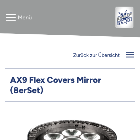
Home
Astera
Zurück zur Übersicht
Gebrauchtverkauf
InnLED
Vermieter
AX9 Flex Covers Mirror
(8erSet)
PG3 NEO
Kontakt
FLEXline
Jobs
Newsletter