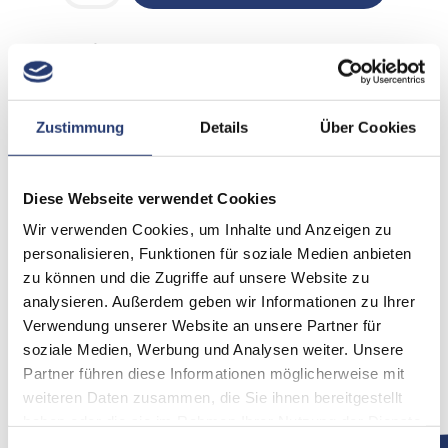
ChargingCase Compakt
Mit integrierter PrepBox, ChargingPlate und ausreichend
Platz für bis zu 8 QuikSpots,
Zustimmung
Details
Über Cookies
8 Barndoors und 8 Rotational Elliptical Filters sowie
zusätzlichem Raum für Kabel und Klemmen
ist das ChargingCase die ultimative Lösung für die
Diese Webseite verwendet Cookies
Workflows bei Veranstaltungen.
Wir verwenden Cookies, um Inhalte und Anzeigen zu
personalisieren, Funktionen für soziale Medien anbieten
Was passt in die Box?
zu können und die Zugriffe auf unsere Website zu
1 x ChargingPlate für 8 x QuikSpots
analysieren. Außerdem geben wir Informationen zu Ihrer
1 x PrepBox
Verwendung unserer Website an unsere Partner für
soziale Medien, Werbung und Analysen weiter. Unsere
8 x TrackPin Compact
Partner führen diese Informationen möglicherweise mit
8 x Barndoor für QuikSpot
weiteren Daten zusammen, die Sie ihnen bereitgestellt
8 x Rotatable wallwash filter für QuikSpot
haben oder die sie im Rahmen Ihrer Nutzung der Dienste
gesammelt haben.