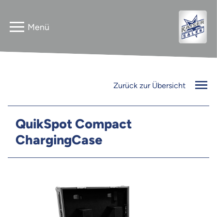
Home
Astera
Zurück zur Übersicht
Gebrauchtverkauf
InnLED
Vermieter
QuikSpot Compact
ChargingCase
PG3 NEO
Kontakt
FLEXline
Jobs
Newsletter