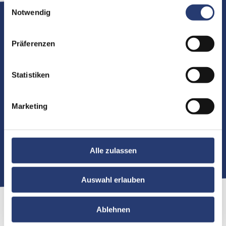
Einwilligungsauswahl
Notwendig
Technische Spezifikation
Präferenzen
Optisch
Statistiken
B/ H/ T (cm):
76 x 80 x 61
Gewicht:
59,40 kg
Marketing
Downloads
Alle zulassen
Auswahl erlauben
Ablehnen