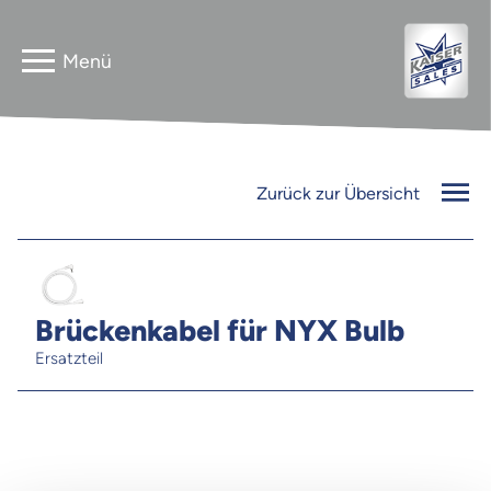
Home
Astera
Zurück zur Übersicht
Gebrauchtverkauf
InnLED
Vermieter
PG3 NEO
Brückenkabel für NYX Bulb
Kontakt
Ersatzteil
FLEXline
Jobs
Newsletter