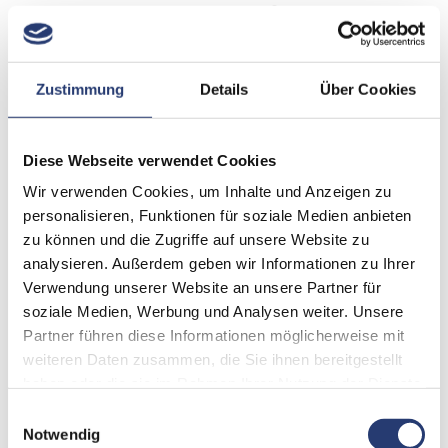
Zustimmung
Details
Über Cookies
Diese Webseite verwendet Cookies
Wir verwenden Cookies, um Inhalte und Anzeigen zu
personalisieren, Funktionen für soziale Medien anbieten
zu können und die Zugriffe auf unsere Website zu
analysieren. Außerdem geben wir Informationen zu Ihrer
Verwendung unserer Website an unsere Partner für
soziale Medien, Werbung und Analysen weiter. Unsere
Partner führen diese Informationen möglicherweise mit
weiteren Daten zusammen, die Sie ihnen bereitgestellt
Zum Warenkorb hinzufügen
haben oder die sie im Rahmen Ihrer Nutzung der Dienste
gesammelt haben.
Einwilligungsauswahl
Das Brückenkabel wird mit dem PowerStation-Set
Notwendig