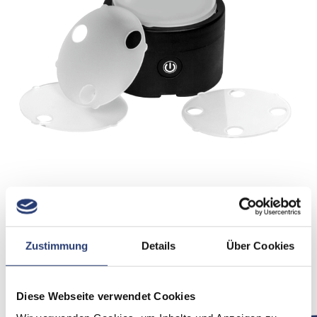
Zum Warenkorb hinzufügen
Zustimmung
Details
Über Cookies
Artikelnummer: AX3-DDM
Kreire tolle Effekte mit dem Astera Diffusor Dome.
Diese Webseite verwendet Cookies