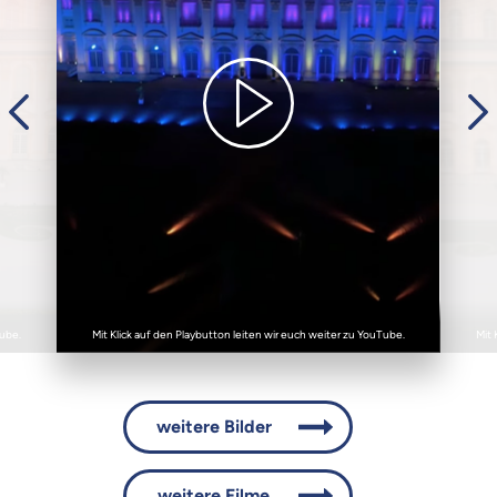
Tube.
Mit Klick auf den Playbutton leiten wir euch weiter zu YouTube.
Mit 
weitere Bilder
weitere Filme