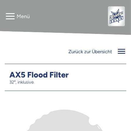
Home
Astera
Zurück zur Übersicht
Gebrauchtverkauf
InnLED
Vermieter
AX5 Flood Filter
32°, inklusive
PG3 NEO
Kontakt
FLEXline
Jobs
Newsletter