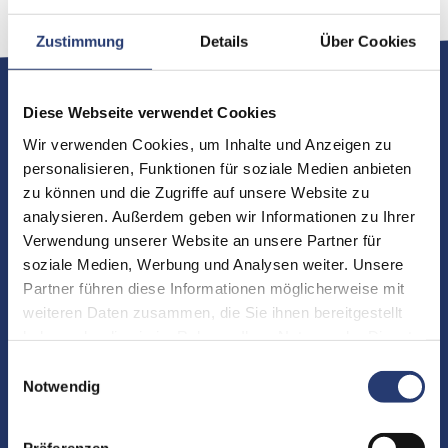
Filter und den
Rotatable
-Filter.
Zustimmung
Details
Über Cookies
Geeignet für
Diese Webseite verwendet Cookies
Wir verwenden Cookies, um Inhalte und Anzeigen zu
personalisieren, Funktionen für soziale Medien anbieten
zu können und die Zugriffe auf unsere Website zu
analysieren. Außerdem geben wir Informationen zu Ihrer
Verwendung unserer Website an unsere Partner für
soziale Medien, Werbung und Analysen weiter. Unsere
Partner führen diese Informationen möglicherweise mit
weiteren Daten zusammen, die Sie ihnen bereitgestellt
haben oder die sie im Rahmen Ihrer Nutzung der Dienste
gesammelt haben.
Einwilligungsauswahl
Notwendig